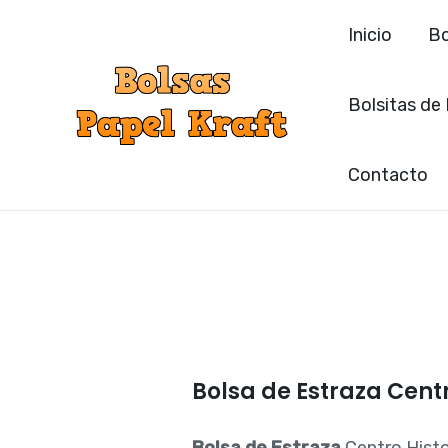
Ir
Inicio
Bo
al
contenido
Bolsitas de
Contacto
Bolsa de Estraza Centr