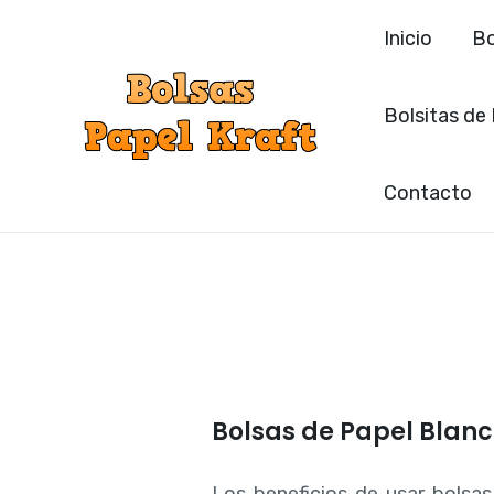
Ir
Inicio
Bo
al
contenido
Bolsitas de
Contacto
Bolsas de Papel Blan