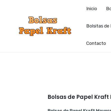
Ir
Inicio
Bo
al
contenido
Bolsitas de
Contacto
Bolsas de Papel Kraf