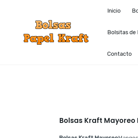
Ir
Inicio
Bo
al
contenido
Bolsitas de
Contacto
Bolsas Kraft Mayore