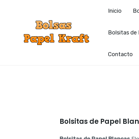
Ir
Inicio
Bo
al
contenido
Bolsitas de
Contacto
Bolsitas de Papel Bla