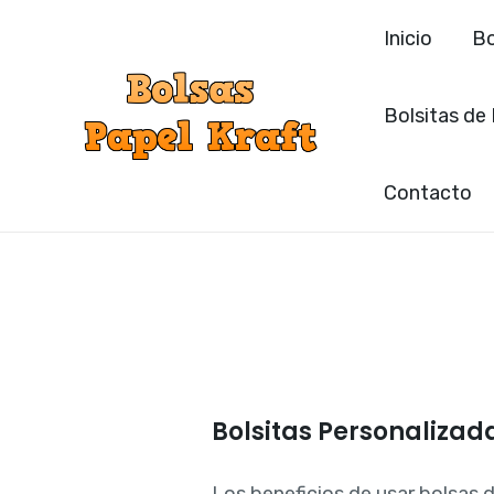
Ir
Inicio
Bo
al
contenido
Bolsitas de
Contacto
Bolsitas Personaliza