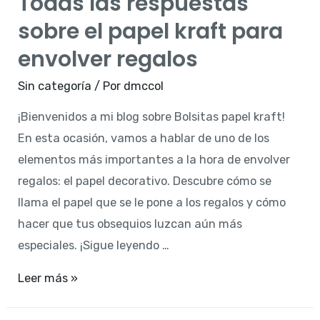
Todas las respuestas
nombre
sobre el papel kraft para
del
papel
envolver regalos
ideal
Sin categoría
/ Por
dmccol
para
envolver
¡Bienvenidos a mi blog sobre Bolsitas papel kraft!
las
En esta ocasión, vamos a hablar de uno de los
canastas
elementos más importantes a la hora de envolver
navideñas?
regalos: el papel decorativo. Descubre cómo se
llama el papel que se le pone a los regalos y cómo
hacer que tus obsequios luzcan aún más
especiales. ¡Sigue leyendo …
Todas
Leer más »
las