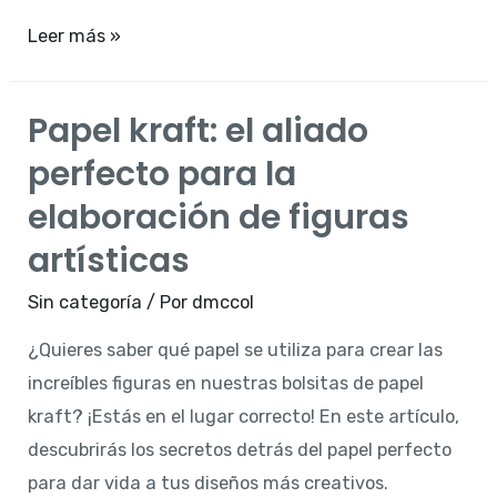
Todo
Leer más »
lo
que
Papel kraft: el aliado
necesitas
perfecto para la
saber
sobre
elaboración de figuras
la
artísticas
cartulina
pequeña:
Sin categoría
/ Por
dmccol
tipos,
¿Quieres saber qué papel se utiliza para crear las
usos
increíbles figuras en nuestras bolsitas de papel
y
kraft? ¡Estás en el lugar correcto! En este artículo,
nombres
descubrirás los secretos detrás del papel perfecto
comunes
para dar vida a tus diseños más creativos.