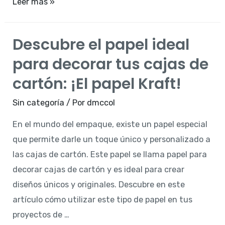
El
Leer más »
material
perfecto
Descubre el papel ideal
para
para decorar tus cajas de
hacer
cajas
cartón: ¡El papel Kraft!
de
Sin categoría
/ Por
dmccol
regalo:
Bolsitas
En el mundo del empaque, existe un papel especial
de
que permite darle un toque único y personalizado a
papel
las cajas de cartón. Este papel se llama papel para
kraft
decorar cajas de cartón y es ideal para crear
diseños únicos y originales. Descubre en este
artículo cómo utilizar este tipo de papel en tus
proyectos de …