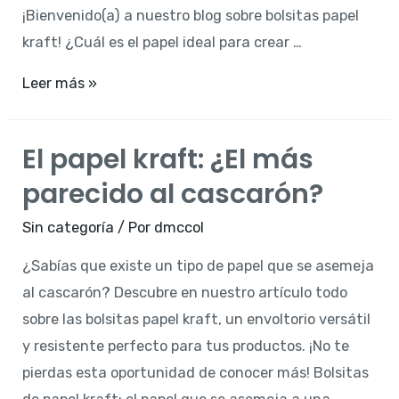
¡Bienvenido(a) a nuestro blog sobre bolsitas papel
kraft! ¿Cuál es el papel ideal para crear …
Papel
Leer más »
kraft:
el
El papel kraft: ¿El más
aliado
parecido al cascarón?
perfecto
para
Sin categoría
/ Por
dmccol
la
¿Sabías que existe un tipo de papel que se asemeja
elaboración
al cascarón? Descubre en nuestro artículo todo
de
sobre las bolsitas papel kraft, un envoltorio versátil
figuras
y resistente perfecto para tus productos. ¡No te
artísticas
pierdas esta oportunidad de conocer más! Bolsitas