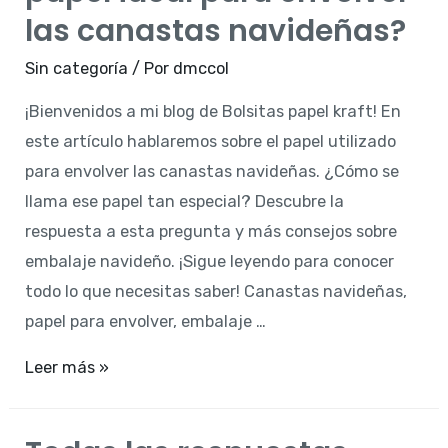
blanco
las canastas navideñas?
ideal
Sin categoría
/ Por
dmccol
para
envolver
¡Bienvenidos a mi blog de Bolsitas papel kraft! En
tus
este artículo hablaremos sobre el papel utilizado
regalos
para envolver las canastas navideñas. ¿Cómo se
llama ese papel tan especial? Descubre la
respuesta a esta pregunta y más consejos sobre
embalaje navideño. ¡Sigue leyendo para conocer
todo lo que necesitas saber! Canastas navideñas,
papel para envolver, embalaje …
¿Cuál
Leer más »
es
el