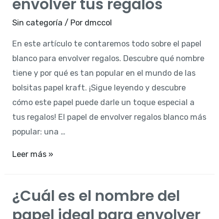
envolver tus regalos
cajas
Sin categoría
/ Por
dmccol
de
cartón:
En este artículo te contaremos todo sobre el papel
¡conoce
blanco para envolver regalos. Descubre qué nombre
todo
tiene y por qué es tan popular en el mundo de las
sobre
bolsitas papel kraft. ¡Sigue leyendo y descubre
el
cómo este papel puede darle un toque especial a
papel
tus regalos! El papel de envolver regalos blanco más
kraft!
popular: una …
Descubre
Leer más »
el
nombre
¿Cuál es el nombre del
del
papel ideal para envolver
papel