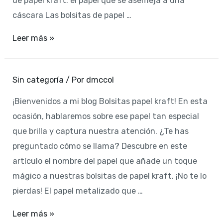
de papel kraft: el papel que se asemeja a una
cáscara Las bolsitas de papel …
El
Leer más »
papel
kraft:
Sin categoría
/ Por
dmccol
¿El
más
¡Bienvenidos a mi blog Bolsitas papel kraft! En esta
parecido
ocasión, hablaremos sobre ese papel tan especial
al
que brilla y captura nuestra atención. ¿Te has
cascarón?
preguntado cómo se llama? Descubre en este
artículo el nombre del papel que añade un toque
mágico a nuestras bolsitas de papel kraft. ¡No te lo
pierdas! El papel metalizado que …
Leer más »